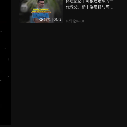
体坛记忆｜阿根廷足球的一
代教父，斯卡洛尼将与阿根
廷足协续约至2031年！
1371
|
00:42
16评论
07-30