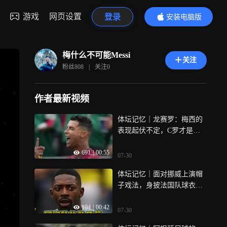
游戏
网页设置
登录
安装电脑版
内容更精彩
梅什么不可能Messi
关注
粉丝
808
|
关注
0
作者最新视频
体坛记忆｜龙赛罗：梅西的
表现起伏不定，C罗才是足
坛历史最佳！
691
|
00:55
07-30
体坛记忆｜面对挪威上演帽
子戏法，身披法国队球衣的
登贝莱也终于有了金球先生
194
|
00:42
的水平！
07-30