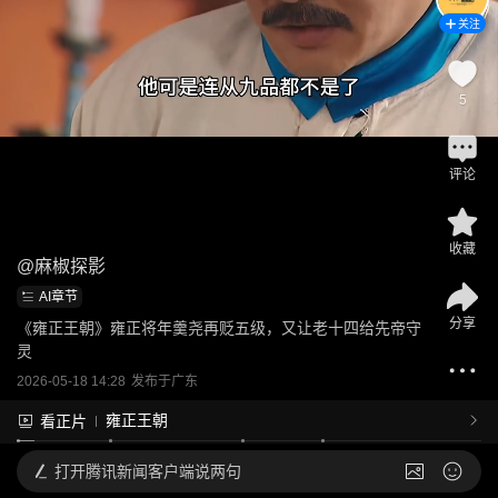
关注
5
评论
收藏
@
麻椒探影
AI章节
分享
《雍正王朝》雍正将年羹尧再贬五级，又让老十四给先帝守
灵
2026-05-18 14:28
发布于
广东
雍正王朝
看正片
打开
腾讯新闻客户端说两句