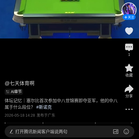
关注
1
收藏
@
七天体育啊
AI章节
分享
体坛记忆｜塞尔比首次参加中八世锦赛即夺亚军，他的中八
属于什么段位？
 #
斯诺克
2026-05-18 14:28
发布于
广东
打开
腾讯新闻客户端说两句