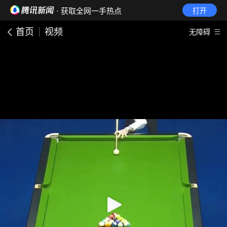
· 获取全网一手热点
打开
首页
视频
无障碍