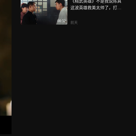
《精武英雄》不是我说陈真
这波英雄救美太帅了，打的
小日子们落花流水
00:52
前天