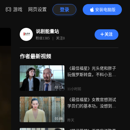
游戏
网页设置
登录
安装电脑版
内容更精彩
说剧能量站
关注
粉丝
1385
|
关注
0
作者最新视频
《最佳福星》光头佬和胖子
玩俄罗斯转盘，不料小丑竟
是自己
01:13
11小时前
《最佳福星》女教官想测试
学员们的基本功，没想到这
群老六却趁机吃她豆腐
01:06
昨天