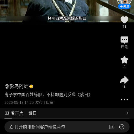
关注
11
评论
3
@
影岛阿蛙
1
鬼子拿中国百姓练胆，不料却遭到反噬《紫日》
2026-05-18 14:25
发布于
山东
紫日
看正片
打开
腾讯新闻客户端说两句