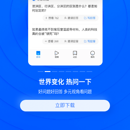
致
世界变化 热问一下
好问题好回答 多元视角看问题
立即下载