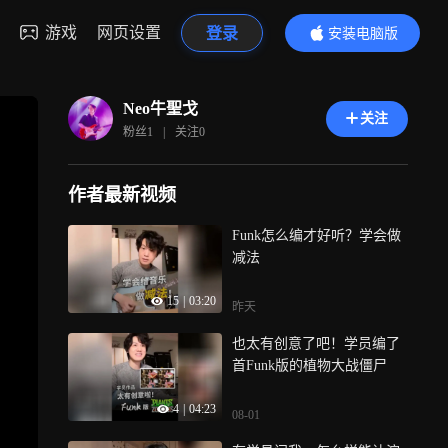
游戏
网页设置
登录
安装电脑版
内容更精彩
Neo牛聖戈
关注
粉丝
1
|
关注
0
作者最新视频
Funk怎么编才好听？学会做
减法
15
|
03:20
昨天
也太有创意了吧！学员编了
首Funk版的植物大战僵尸
4
|
04:23
08-01