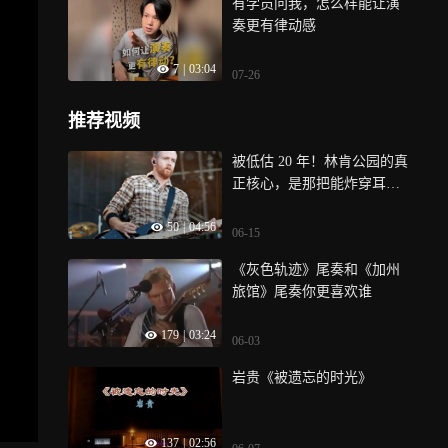
有学员问我，怎么样能让演
奏更有律动感
7
|
03:04
07-26
推荐视频
被低估 20 年！林肯公园的真
正核心，是那把能炸穿耳膜
戳中人心的电吉他
50
|
04:56
06-15
《灰色轨迹》尾奏和《加州
旅馆》尾奏你更喜欢谁
179
|
03:24
06-03
岩贵《被遗忘的时光》
137
|
02:56