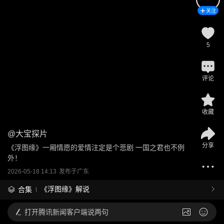
关注
5
评论
收藏
@
大宝探片
分享
《浮图缘》一厢情愿的爱情注定是个悲剧 一国之君也不例
外！
2026-05-18 14:13
发布于
广东
《浮图缘》解说
合集
打开
腾讯新闻客户端说两句