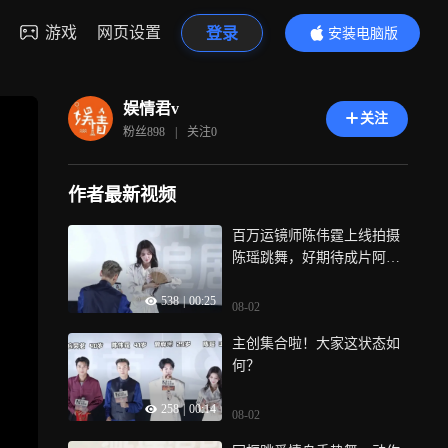
游戏
网页设置
登录
安装电脑版
内容更精彩
娱情君v
关注
粉丝
898
|
关注
0
作者最新视频
百万运镜师陈伟霆上线拍摄
陈瑶跳舞，好期待成片阿哈
哈
538
|
00:25
08-02
主创集合啦！大家这状态如
何？
258
|
00:14
08-02