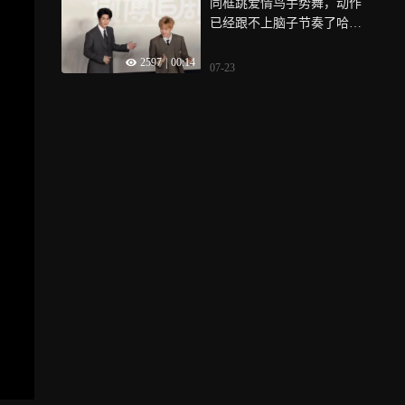
同框跳爱情鸟手势舞，动作
已经跟不上脑子节奏了哈哈
哈哈
2597
|
00:14
07-23