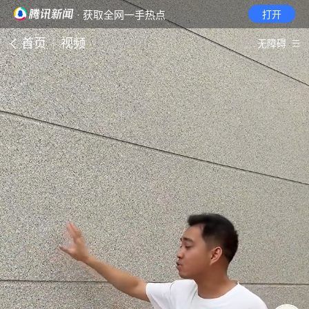
· 获取全网一手热点
打开
首页
视频
无障碍