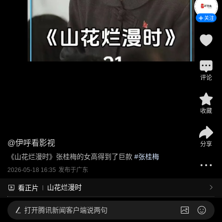
关注
评论
收藏
@
伊呼看影视
分享
《山花烂漫时》张桂梅的女高得到了巨款
 #
张桂梅
2026-05-18 16:35
发布于
广东
山花烂漫时
看正片
打开
腾讯新闻客户端说两句