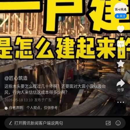
关注
评论
收藏
@
匠心筑造
这些木头要怎么撑过几十年啊？还要面对大震小震以及台
分享
风，行内人来估估这成本得多少啊？
2026-05-18 13:10
发布于
广东
作者声明：个人观点，仅供参考
打开
腾讯新闻客户端说两句