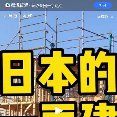
· 获取全网一手热点
打开
首页
视频
无障碍