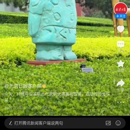
关注
评论
收藏
@
北京日报客户端
分享
今天，玛雅与安第斯古代文明大展亮相首博，跟随视频去探
展
2026-05-18 13:09
发布于
北京
打开
腾讯新闻客户端说两句