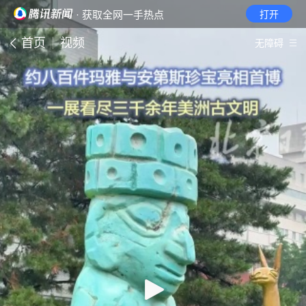
· 获取全网一手热点
打开
首页
视频
无障碍