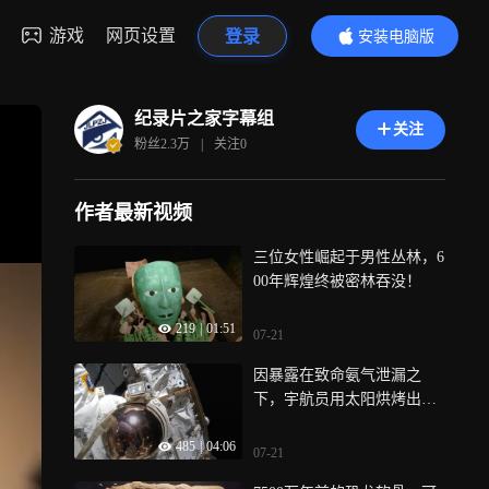
游戏
网页设置
登录
安装电脑版
内容更精彩
纪录片之家字幕组
关注
粉丝
2.3万
|
关注
0
作者最新视频
三位女性崛起于男性丛林，6
00年辉煌终被密林吞没！
219
|
01:51
07-21
因暴露在致命氨气泄漏之
下，宇航员用太阳烘烤出一
条生路
485
|
04:06
07-21