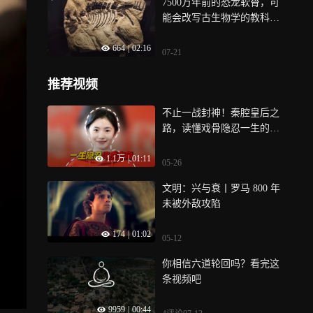
7500万年前的恐龙软骨，可
能会改写古生物学的教科
书！
664
|
02:16
07-21
推荐视频
不止一战封神！秦腔皇后之
路，读懂戏骨隐忍一生的悲
壮与热爱！
1.1万
|
01:11
05-26
文明：兴与衰丨罗马 800 年
未被外敌攻陷
174
|
01:02
05-12
你相信六道轮回吗？看完这
条视频吧
9959
|
00:44