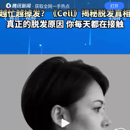
· 获取全网一手热点
打开
首页
视频
无障碍