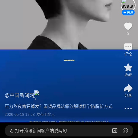
关注
3
评论
收藏
@
中国新闻网
分享
压力熬夜疯狂掉发？国货品牌达霏欣解锁科学防脱新方式
2026-05-18 12:58
发布于
北京
打开
腾讯新闻客户端说两句