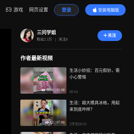
游戏
网页设置
登录
安装电脑版
内容更精彩
三问学姐
关注
粉丝
2.3万
|
关注
0
作者最新视频
生活小妙招：百元假钞，需
小心警惕
3084
|
01:08
08-04
生活：超大模具冰格，用起
来到底咋样？
82
|
07:00
2评论
08-01