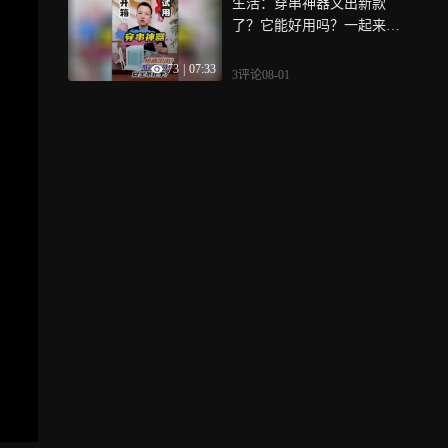
生活：穿串神器又出新款
了？它能好用吗？一起来看
看
73
|
07:33
3评论
08-01