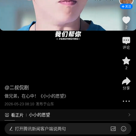
关注
2
评论
2
@
二叔侃剧
分享
做兄弟，在心中！《小小的愿望》
2026-05-23 08:10
发布于
山东
小小的愿望
看正片
打开
腾讯新闻客户端说两句