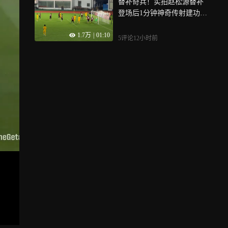
替补奇兵！实拍赵松源替补
登场后1分钟神奇传射建功，
先头球助攻随即远射世界波
1.7万
|
01:10
完成逆转
5评论
12小时前