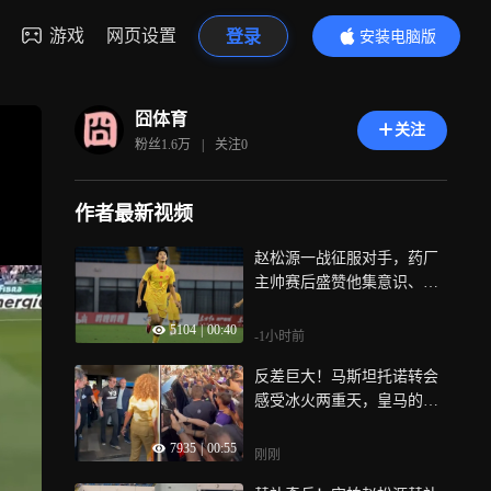
游戏
网页设置
登录
安装电脑版
内容更精彩
囧体育
关注
粉丝
1.6万
|
关注
0
作者最新视频
赵松源一战征服对手，药厂
主帅赛后盛赞他集意识、技
术、灵气于一身，去欧洲有
5104
|
00:40
竞争力
-1小时前
反差巨大！马斯坦托诺转会
感受冰火两重天，皇马的冷
淡与紫百合的人山人海成鲜
7935
|
00:55
明对比
刚刚