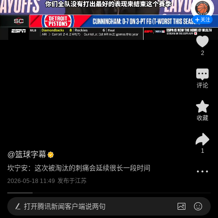
关注
2
评论
收藏
1
@
篮球字幕
坎宁安：这次被淘汰的刺痛会延续很长一段时间
2026-05-18 11:49
发布于
江苏
打开
腾讯新闻客户端说两句