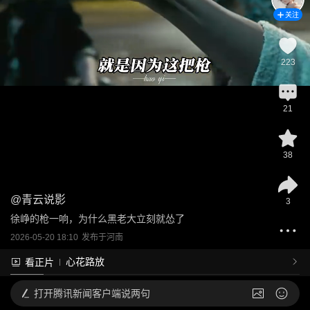
关注
223
21
38
@
青云说影
3
徐峥的枪一响，为什么黑老大立刻就怂了
2026-05-20 18:10
发布于
河南
心花路放
看正片
打开
腾讯新闻客户端说两句