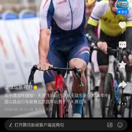
关注
2
评论
1
@
体坛新视野
分享
雨中激战传捷报！天津飞鸽自行车队王瑞东斩获2026年中
国公路自行车联赛北京昌平站男子个人赛冠军
2026-05-18 11:38
发布于
天津
打开
腾讯新闻客户端说两句