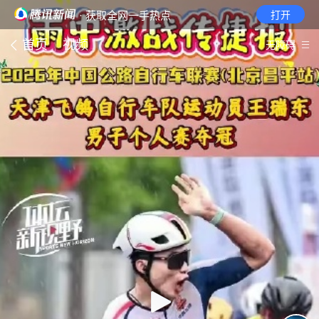
· 获取全网一手热点
打开
首页
视频
无障碍