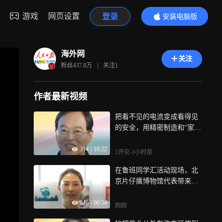
游戏
网页设置
登录
安装电脑版
内容更精彩
海外网
关注
粉丝
437.8万
|
关注
1
作者最新视频
把看不见的电流变成看得见
的安全，用精密制造和“家文
化”迈向百年企业
314
|
10:22
1评论
-1小时前
在鲁班同学汇活动现场，北
京片仔癀博物馆代表带来了
一场关于老字号国货分享，
646
|
00:54
让与会者近距离感受国货魅
刚刚
力