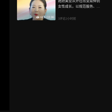
她把美业从外在改变延伸到
女性成长，以规范服务、美
育陪伴和长期主义，让“美”
683
|
11:06
回到真实生活
3评论
2小时前