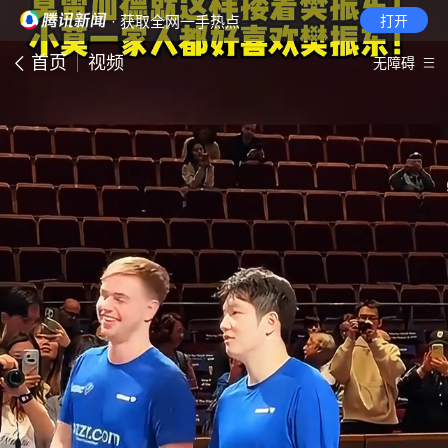
· 获取全网一手热点
打开
首页
视频
无障碍