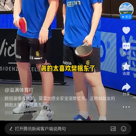
关注
评论
收藏
@
溢满体育吖
分享
欧冠温情名场面，莫雷加德全家宠溺樊振东，这跨越敌友的
拥抱太暖了
 #
樊振东
2026-05-18 11:30
发布于
河南
打开
腾讯新闻客户端说两句