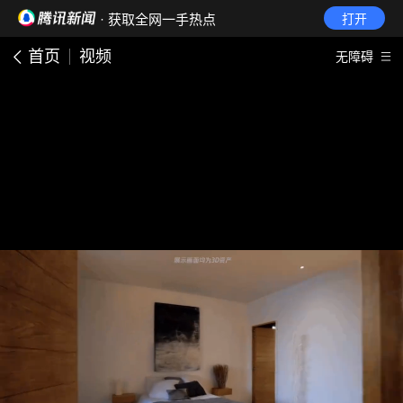
· 获取全网一手热点
打开
首页
视频
无障碍