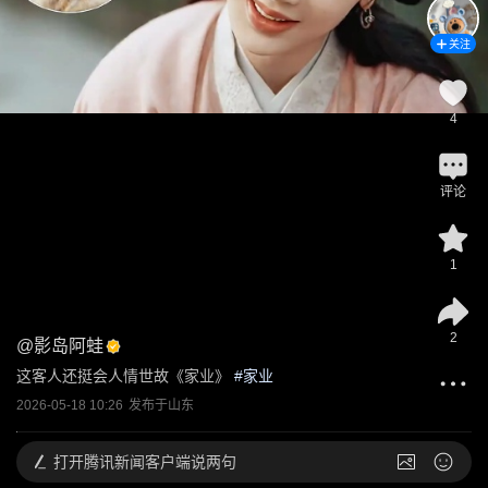
关注
4
评论
1
2
@
影岛阿蛙
这客人还挺会人情世故《家业》
 #
家业
2026-05-18 10:26
发布于
山东
打开
腾讯新闻客户端说两句