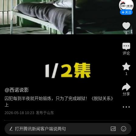
关注
3
评论
1
@
西诺说影
分享
囚犯每到半夜就开始锻炼，只为了完成越狱！《脱狱关系》
上
2026-05-18 10:23
发布于
山东
打开
腾讯新闻客户端说两句