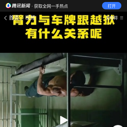
· 获取全网一手热点
打开
首页
视频
无障碍