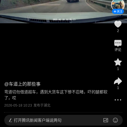
关注
2
评论
1
@
车道上的那些事
1
弯道切勿借道超车，遇到大货车这下惨不忍睹，吓的腿都软
了，哎
2026-05-18 10:23
发布于
湖北
打开
腾讯新闻客户端说两句