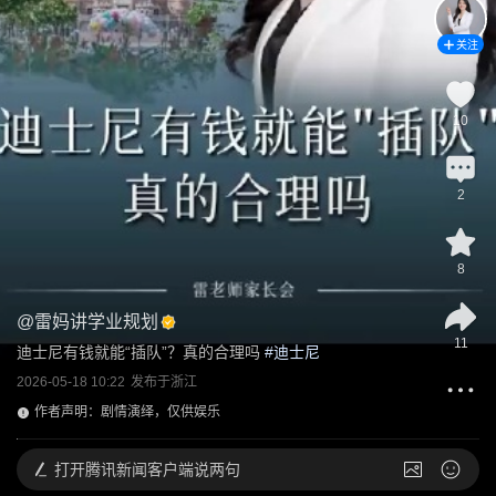
关注
10
2
8
@
雷妈讲学业规划
11
迪士尼有钱就能“插队”？真的合理吗
 #
迪士尼
2026-05-18 10:22
发布于
浙江
作者声明：剧情演绎，仅供娱乐
打开
腾讯新闻客户端说两句