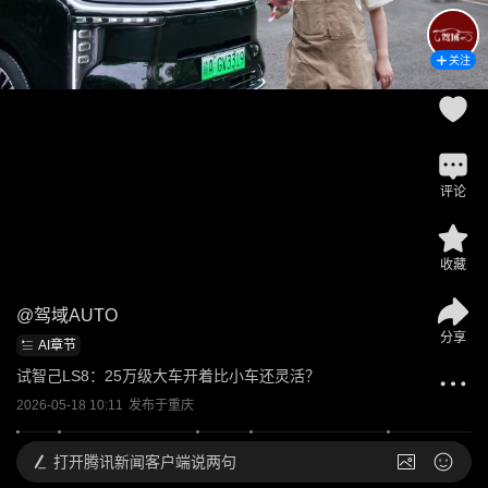
关注
评论
收藏
@
驾域AUTO
分享
AI章节
试智己LS8：25万级大车开着比小车还灵活？
2026-05-18 10:11
发布于
重庆
打开
腾讯新闻客户端说两句