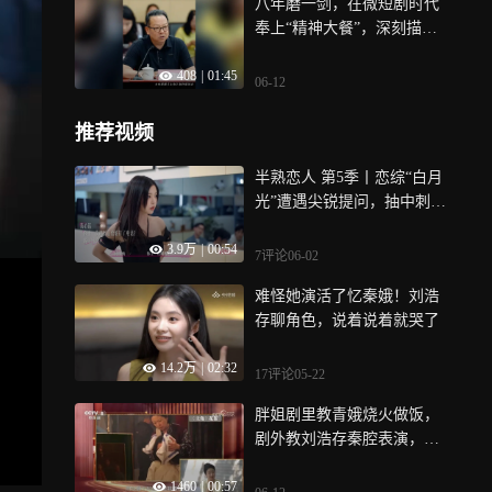
八年磨一剑，在微短剧时代
奉上“精神大餐”，深刻描摹
社会变迁中的人间万象
408
|
01:45
06-12
推荐视频
半熟恋人 第5季丨恋综“白月
光”遭遇尖锐提问，抽中刺激
大冒险
3.9万
|
00:54
7评论
06-02
难怪她演活了忆秦娥！刘浩
存聊角色，说着说着就哭了
14.2万
|
02:32
17评论
05-22
胖姐剧里教青娥烧火做饭，
剧外教刘浩存秦腔表演，两
人的感情极其深厚
1460
|
00:57