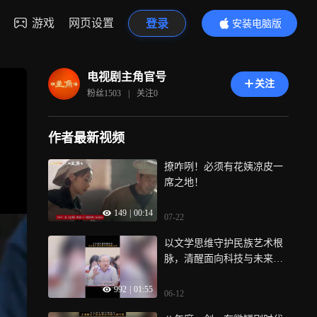
游戏
网页设置
登录
安装电脑版
内容更精彩
电视剧主角官号
关注
粉丝
1503
|
关注
0
作者最新视频
撩咋咧！必须有花姨凉皮一
席之地！
149
|
00:14
07-22
以文学思维守护民族艺术根
脉，清醒面向科技与未来的
对话
992
|
01:55
06-12