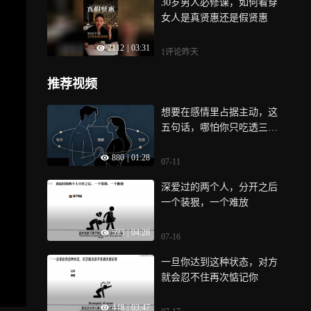
30岁男人必修课，如何看穿
女人是真贤惠还是假贤惠
2112
|
03:31
1评论
昨天
推荐视频
想要在感情里占据主动，这
五句话，哪怕你只吃透三
句，都能让对方不由自主地
880
|
01:28
靠近你
07-11
深爱过的两个人，分开之后
一个装狠，一个难放
593
|
04:28
07-16
一旦你达到这种状态，对方
就会忍不住再次惦记你
448
|
03:47