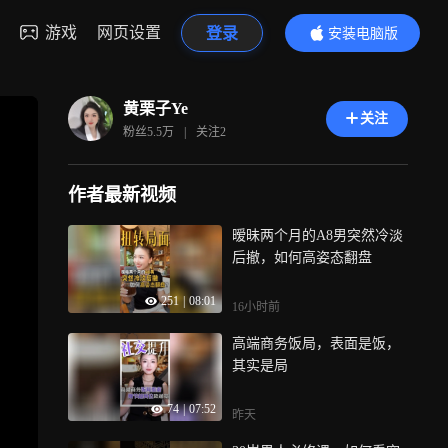
游戏
网页设置
登录
安装电脑版
内容更精彩
黄栗子Ye
关注
粉丝
5.5万
|
关注
2
作者最新视频
暧昧两个月的A8男突然冷淡
后撤，如何高姿态翻盘
251
|
08:01
16小时前
高端商务饭局，表面是饭，
其实是局
74
|
07:52
昨天