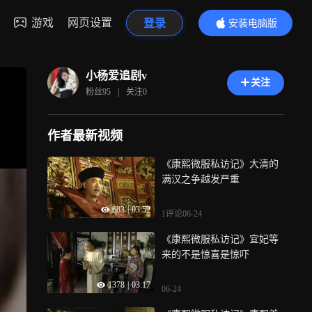
游戏
网页设置
登录
安装电脑版
内容更精彩
小杨爱追剧v
关注
粉丝
95
|
关注
0
作者最新视频
《康熙微服私访记》大清的
满汉之争越发严重
683
|
03:52
1评论
06-24
《康熙微服私访记》宜妃等
来的不是惊喜是惊吓
1378
|
03:17
06-24