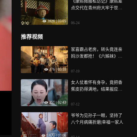
《康熙微服私访记》康熙差
点交代在青州府大牢于世龙
救驾来迟
3926
|
03:05
06-24
推荐视频
家喜霸占老房，转头竟连亲
妈沙发都抢！《六姊妹》第2
9集
376
|
03:18
07-19
女人仗着怀有身孕，竟把香
蕉皮扔得满地，结果报应来
了|我哥我嫂
351
|
02:43
07-12
爷爷为见孙子一眼，坚持了
八个月病痛折磨|幸福一家人
3.6万
|
03:06