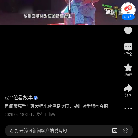
关注
评论
收藏
分享
@
C位看故事
民间藏高手！理发师小伙黑马突围，战胜对手强势夺冠
2026-05-18 09:17
发布于
山西
打开
腾讯新闻客户端说两句