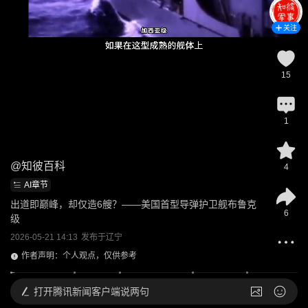
关注
15
1
@
知彼百科
4
AI章节
出道即巅峰，却仅造6艘？——美国首型导弹护卫舰布鲁克
6
级
2026-05-21 14:13
发布于
辽宁
作者声明：个人观点，仅供参考
打开
腾讯新闻客户端说两句