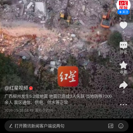
关注
5
评论
收藏
@
红星视频
6
广西柳州发生5.2级地震 地震已造成3人失联 当地转移7000
余人 震区通信、供电、供水等正常
2026-05-18 08:49
发布于
四川
打开
腾讯新闻客户端说两句