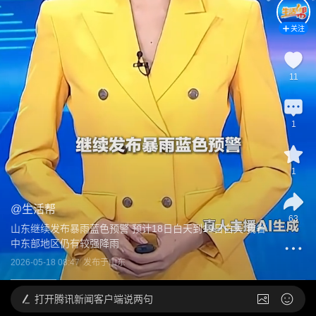
关注
11
1
1
@
生活帮
63
山东继续发布暴雨蓝色预警 预计18日白天到19日白天 我省
中东部地区仍有较强降雨
2026-05-18 08:47
发布于
山东
打开
腾讯新闻客户端说两句