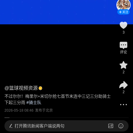
关注
3
评论
2
@
篮球视频资源
2
不过尔尔！梅里尔+米切尔抢七首节末连中三记三分助骑士
下起三分雨
 #
骑士队
2026-05-18 08:46
发布于
北京
打开
腾讯新闻客户端说两句