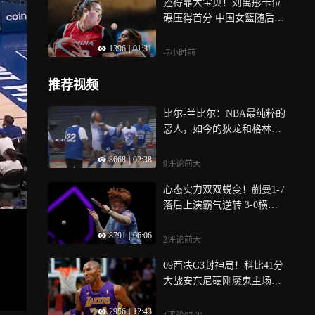
还得靠大宝贝！刘禹彤卡位
碾压得首分 中国女篮随后突
破被按帽
1396
|
01:31
-7小时前
推荐视频
比尔-兰比尔：NBA最纯粹的
恶人，如今的狄龙和格林在
他面前，就像不会犯规的乖
8668
|
02:38
宝宝
9评论
前天
心态实力双双蜕变！蒯曼1-7
落后上演霸气逆转 3-0横扫
强势晋级
8791
|
06:06
2评论
前天
09西决G3封神局！科比41分
大战安东尼硬刚魔鬼主场丨
体坛记忆
2956
|
12:43