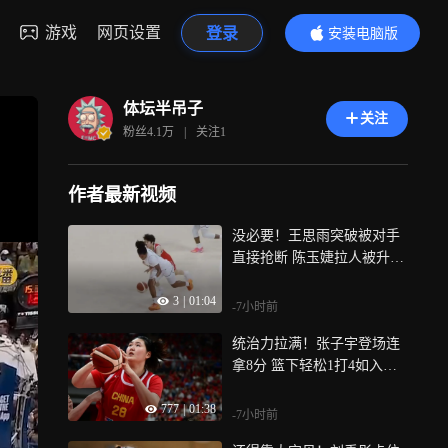
游戏
网页设置
登录
安装电脑版
内容更精彩
体坛半吊子
关注
粉丝
4.1万
|
关注
1
作者最新视频
没必要！王思雨突破被对手
直接抢断 陈玉婕拉人被升级
违体犯规
3
|
01:04
-7小时前
统治力拉满！张子宇登场连
拿8分 篮下轻松1打4如入无
人之境
777
|
01:38
-7小时前