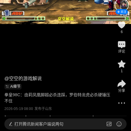
关注
6
评论
1
@
空空的游戏解说
AI章节
分享
拳皇98C：由莉凤凰脚超必杀连踩，罗伯特龙虎必杀硬锤压
不住
2026-05-19 08:00
发布于
山东
打开
腾讯新闻客户端说两句