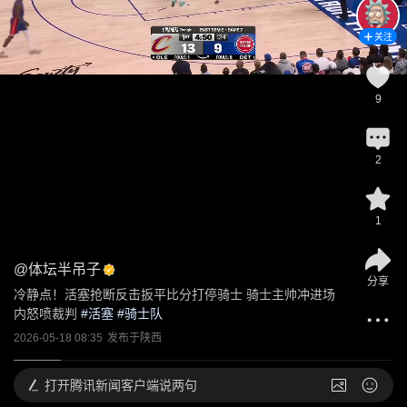
关注
9
2
1
@
体坛半吊子
分享
冷静点！活塞抢断反击扳平比分打停骑士 骑士主帅冲进场
内怒喷裁判
 #
活塞
 #
骑士队
2026-05-18 08:35
发布于
陕西
打开
腾讯新闻客户端说两句