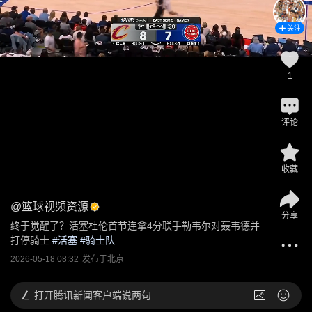
关注
1
评论
收藏
@
篮球视频资源
分享
终于觉醒了？活塞杜伦首节连拿4分联手勒韦尔对轰韦德并
打停骑士
 #
活塞
 #
骑士队
2026-05-18 08:32
发布于
北京
打开
腾讯新闻客户端说两句