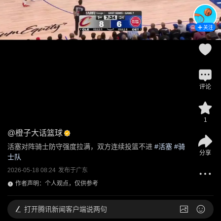
关注
评论
1
@
橙子大话篮球
活塞对阵骑士防守强度拉满，双方连续投篮不进
 #
活塞
 #
骑
分享
士队
2026-05-18 08:24
发布于
广东
作者声明：个人观点，仅供参考
打开
腾讯新闻客户端说两句