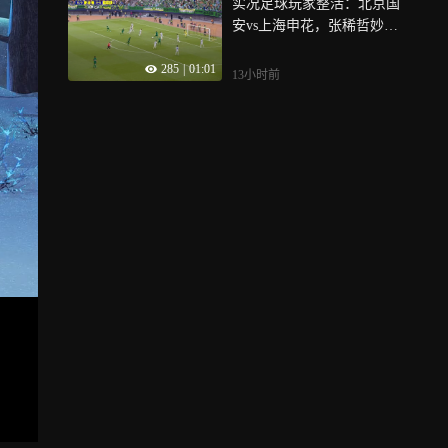
实况足球玩家整活：北京国
安vs上海申花，张稀哲妙传
张玉宁破门！
285
|
01:01
13小时前