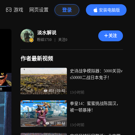
游戏
网页设置
登录
安装电脑版
内容更精彩
淡水解说
关注
粉丝
1710
|
关注
0
作者最新视频
史诗战争模拟器：5000关羽v
s50000二战日本鬼子！
403
|
01:42
13小时前
拳皇14：蜜蜜挑战陈国汉，
被一顿暴捶！
90
|
00:44
13小时前