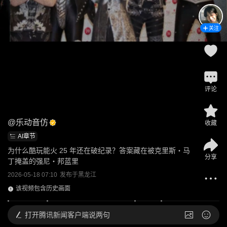
关注
评论
@
乐动音仿
收藏
AI章节
为什么酷玩能火 25 年还在破纪录？答案藏在被克里斯・马
分享
丁掩盖的强尼・邦蓝里
2026-05-18 07:10
发布于
黑龙江
该视频包含历史画面
打开
腾讯新闻客户端说两句