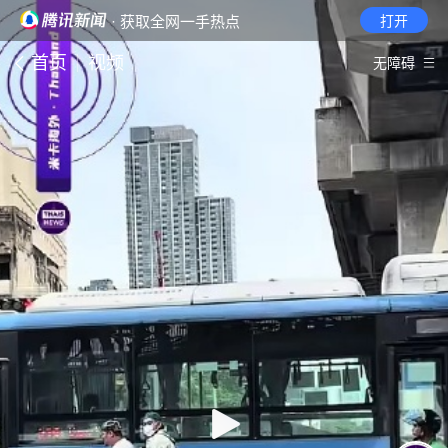
· 获取全网一手热点
打开
首页
视频
无障碍