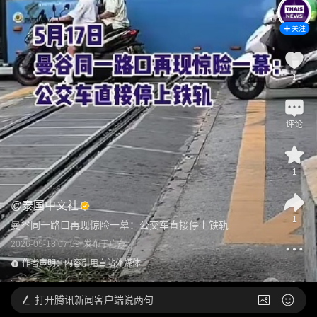
关注
1
评论
1
@
泰国中文社
1
曼谷同一路口再现惊险一幕：公交车直接停上铁轨
2026-05-18 07:09
发布于
广东
作者声明：内容引用自站外媒体
打开
腾讯新闻客户端说两句