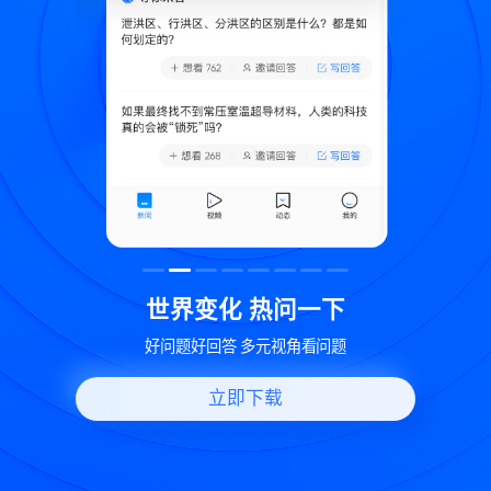
致
世界变化 热问一下
好问题好回答 多元视角看问题
立即下载