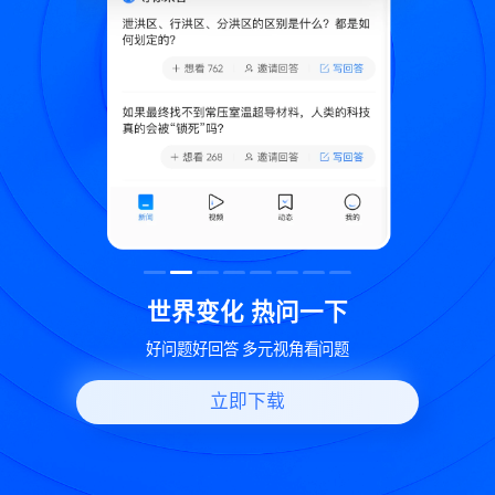
致
世界变化 热问一下
好问题好回答 多元视角看问题
立即下载