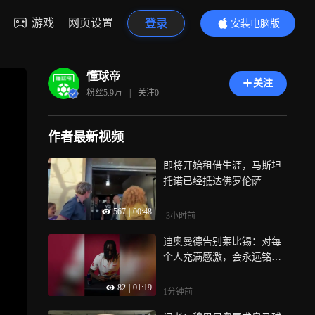
游戏
网页设置
登录
安装电脑版
内容更精彩
懂球帝
关注
粉丝
5.9万
|
关注
0
作者最新视频
即将开始租借生涯，马斯坦
托诺已经抵达佛罗伦萨
567
|
00:48
-3小时前
迪奥曼德告别莱比锡：对每
个人充满感激，会永远铭记
这段经历
82
|
01:19
1分钟前