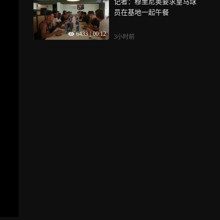
记者：穆里尼奥要求皇马球
员在基地一起午餐
6433
|
00:12
3小时前