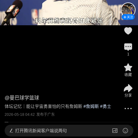
关注
1
收藏
分享
@
曼巴球学篮球
体坛记忆｜能让宇宙勇害怕的只有詹姆斯
 #
詹姆斯
 #
勇士
2026-05-18 04:42
发布于
广东
打开
腾讯新闻客户端说两句