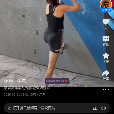
关注
1
评论
收藏
分享
@
Janja攀岩
攀岩高难度动作惊艳全场观众
2026-05-21 18:01
发布于
广东
打开
腾讯新闻客户端说两句