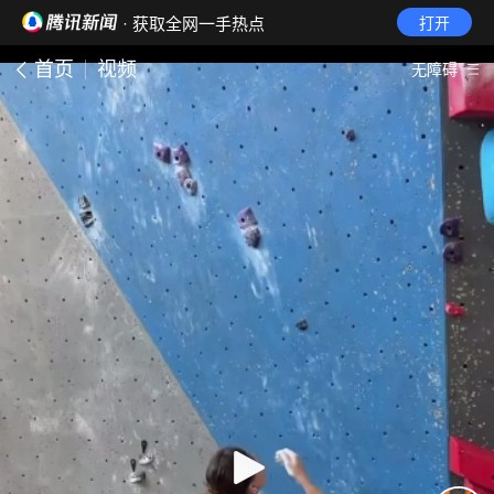
· 获取全网一手热点
打开
首页
视频
无障碍